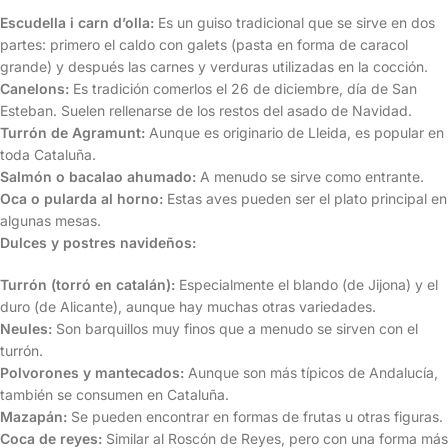
Escudella i carn d’olla:
Es un guiso tradicional que se sirve en dos
partes: primero el caldo con galets (pasta en forma de caracol
grande) y después las carnes y verduras utilizadas en la cocción.
Canelons:
Es tradición comerlos el 26 de diciembre, día de San
Esteban. Suelen rellenarse de los restos del asado de Navidad.
Turrón de Agramunt:
Aunque es originario de Lleida, es popular en
toda Cataluña.
Salmón o bacalao ahumado:
A menudo se sirve como entrante.
Oca o pularda al horno:
Estas aves pueden ser el plato principal en
algunas mesas.
Dulces y postres navideños:
Turrón (torró en catalán):
Especialmente el blando (de Jijona) y el
duro (de Alicante), aunque hay muchas otras variedades.
Neules:
Son barquillos muy finos que a menudo se sirven con el
turrón.
Polvorones y mantecados:
Aunque son más típicos de Andalucía,
también se consumen en Cataluña.
Mazapán:
Se pueden encontrar en formas de frutas u otras figuras.
Coca de reyes:
Similar al Roscón de Reyes, pero con una forma más