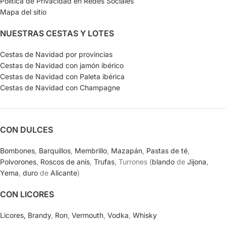
Política de Privacidad en Redes Sociales
Mapa del sitio
NUESTRAS CESTAS Y LOTES
Cestas de Navidad por provincias
Cestas de Navidad con jamón ibérico
Cestas de Navidad con Paleta ibérica
Cestas de Navidad con Champagne
CON DULCES
Bombones
,
Barquillos
,
Membrillo
,
Mazapán
,
Pastas de té
,
Polvorones
,
Roscos de anís
,
Trufas
, Turrones (
blando
de
Jijona
,
Yema
,
duro
de
Alicante
)
CON LICORES
Licores,
Brandy
,
Ron
,
Vermouth
,
Vodka
,
Whisky