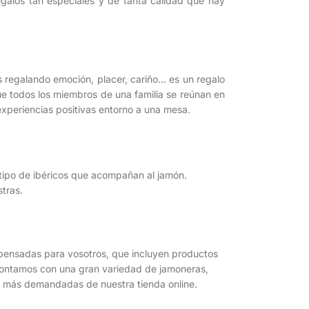
galos tan especiales y de tanta calidad que hay
regalando emoción, placer, cariño… es un regalo
ue todos los miembros de una familia se reúnan en
xperiencias positivas entorno a una mesa.
tipo de ibéricos que acompañan al jamón.
tras.
pensadas para vosotros, que incluyen productos
 Contamos con una gran variedad de jamoneras,
as más demandadas de nuestra tienda online.