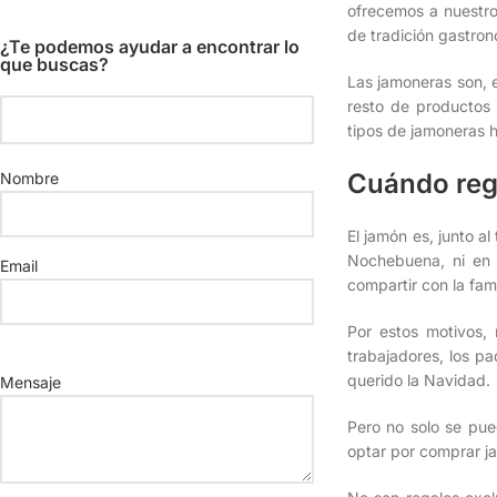
ofrecemos a nuestro
de tradición gastro
¿Te podemos ayudar a encontrar lo
que buscas?
Las jamoneras son, e
resto de productos
tipos de jamoneras h
Cuándo reg
Nombre
El jamón es, junto a
Nochebuena, ni en 
Email
compartir con la fam
Por estos motivos,
trabajadores, los pa
Por
querido la Navidad.
favor,
Mensaje
deja
Pero no solo se pue
este
optar por comprar ja
campo
vacío.