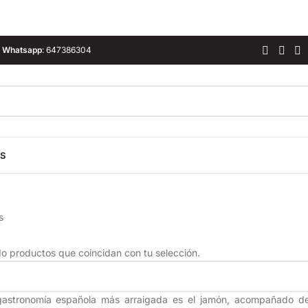
Whatsapp
:
647386304
ES
s
o productos que coincidan con tu selección.
 gastronomía española más arraigada es el jamón, acompañado de