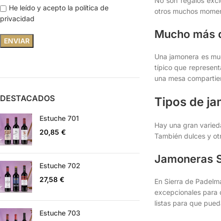
No son regalos excl
He leído y acepto la política de
otros muchos moment
privacidad
Mucho más 
Una jamonera es muc
típico que represent
una mesa compartien
DESTACADOS
Tipos de j
Estuche 701
Hay una gran varied
20,85
€
También dulces y ot
Jamoneras S
Estuche 702
27,58
€
En Sierra de Padelm
excepcionales para 
listas para que pued
Estuche 703