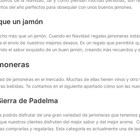
usivos de la Navidad, tal y como piensan muchas personas, son re
os del año perfectos para obsequiar con unos buenos jamones.
que un jamón
ho más que un jamón. Cuando en Navidad regalas jamoneras estás 
a el envío de nuestros mejores deseos. Es un regalo que permitirá q
do el sabor exquisito de un buen jamón, creando más recuerdos y e
amoneras
ad de jamoneras en el mercado. Muchas de ellas tienen vinos y otro 
ras bebidas. Te contamos en el siguiente apartado cómo son las nues
ierra de Padelma
a podrás disfrutar de una gran variedad de jamoneras que tenemos 
que nuestros clientes disfruten del mejor sabor y del mejor aroma.
as comprarlas y regalarlas. Esta categoría es actualmente una de l