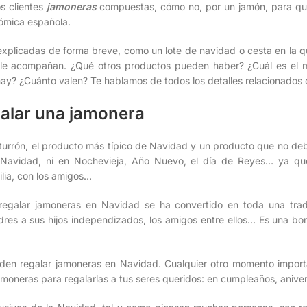
s clientes
jamoneras
compuestas, cómo no, por un jamón, para que
nómica española.
xplicadas de forma breve, como un lote de navidad o cesta en la que
 le acompañan. ¿Qué otros productos pueden haber? ¿Cuál es el 
ay? ¿Cuánto valen? Te hablamos de todos los detalles relacionados 
alar una jamonera
l turrón, el producto más típico de Navidad y un producto que no deb
Navidad, ni en Nochevieja, Año Nuevo, el día de Reyes… ya que 
ilia, con los amigos…
 regalar jamoneras en Navidad se ha convertido en toda una trad
dres a sus hijos independizados, los amigos entre ellos… Es una boni
den regalar jamoneras en Navidad. Cualquier otro momento import
moneras para regalarlas a tus seres queridos: en cumpleaños, aniver