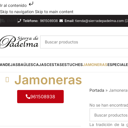
Ir al contenido
Skip to navigation
Skip to main content
ENVÍO
Teléfono:
961508938
Email
:
tienda@sierradepadelma.com
ANDEJAS
BAÚLES
CAJAS
CESTAS
ESTUCHES
JAMONERAS
ESPECIAL
Jamoneras
Portada
»
Jamonera
961508938
No se han encontrad
La tradición de la