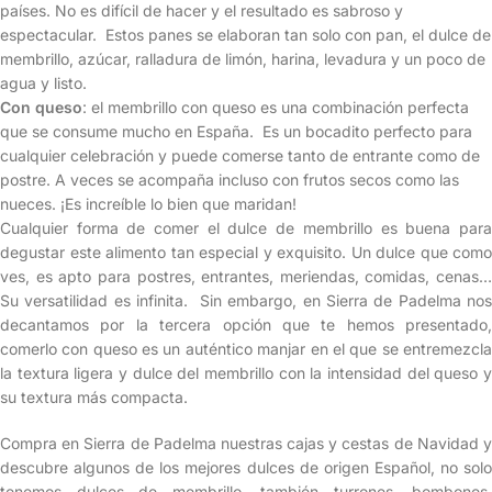
países. No es difícil de hacer y el resultado es sabroso y
espectacular. Estos panes se elaboran tan solo con pan, el dulce de
membrillo, azúcar, ralladura de limón, harina, levadura y un poco de
agua y listo.
Con queso
: el membrillo con queso es una combinación perfecta
que se consume mucho en España. Es un bocadito perfecto para
cualquier celebración y puede comerse tanto de entrante como de
postre. A veces se acompaña incluso con frutos secos como las
nueces. ¡Es increíble lo bien que maridan!
Cualquier forma de comer el dulce de membrillo es buena para
degustar este alimento tan especial y exquisito. Un dulce que como
ves, es apto para postres, entrantes, meriendas, comidas, cenas…
Su versatilidad es infinita. Sin embargo, en Sierra de Padelma nos
decantamos por la tercera opción que te hemos presentado,
comerlo con queso es un auténtico manjar en el que se entremezcla
la textura ligera y dulce del membrillo con la intensidad del queso y
su textura más compacta.
Compra en Sierra de Padelma nuestras cajas y cestas de Navidad y
descubre algunos de los mejores dulces de origen Español, no solo
tenemos dulces de membrillo, también turrones, bombones,