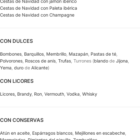
Cestas de Navidad con jamón ibérico
Cestas de Navidad con Paleta ibérica
Cestas de Navidad con Champagne
CON DULCES
Bombones
,
Barquillos
,
Membrillo
,
Mazapán
,
Pastas de té
,
Polvorones
,
Roscos de anís
,
Trufas
, Turrones (
blando
de
Jijona
,
Yema
,
duro
de
Alicante
)
CON LICORES
Licores,
Brandy
,
Ron
,
Vermouth
,
Vodka
,
Whisky
CON CONSERVAS
Atún en aceite
,
Espárragos blancos
,
Mejillones en escabeche
,
Mermeladas
,
Pimientos del piquillo
,
Zamburiñas