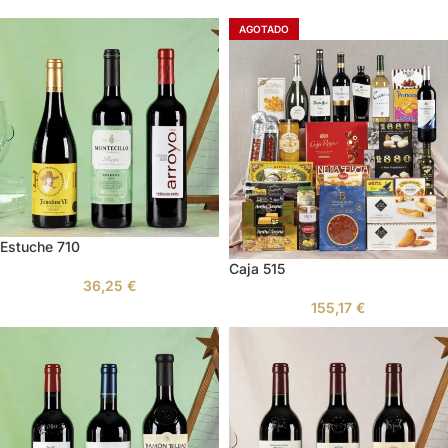
AGOTADO
Estuche 710
Caja 515
36,25
€
155,17
€