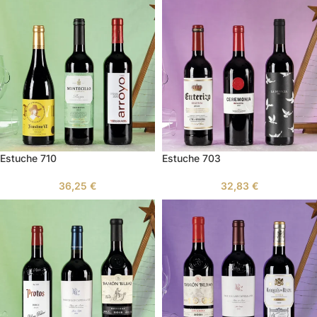
Estuche 710
Estuche 703
36,25
€
32,83
€