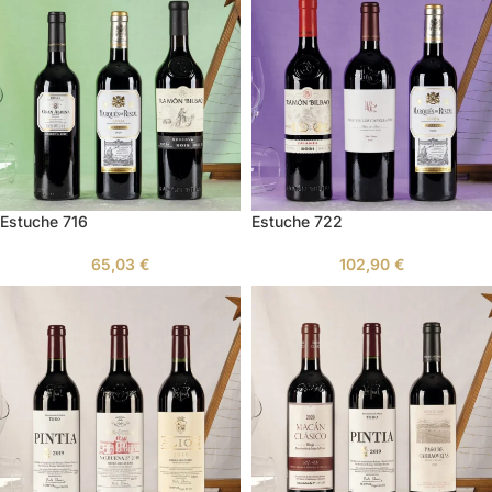
Estuche 716
Estuche 722
65,03
€
102,90
€