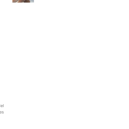
el
es