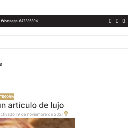
Whatsapp
:
647386304
ES
ATEGORÍA
 artículo de lujo
0
ctivado 19 de noviembre de 2021