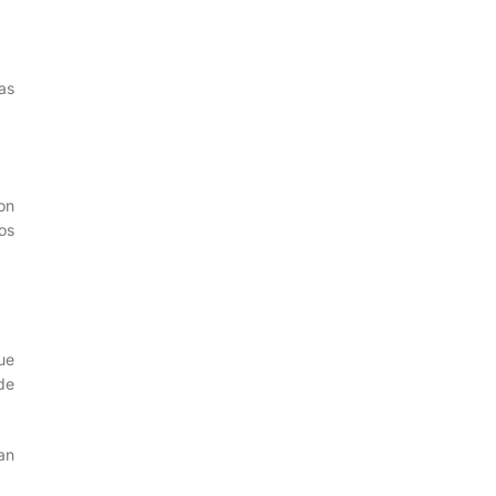
as
on
os
ue
de
an