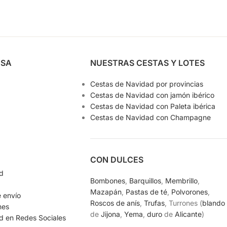
ESA
NUESTRAS CESTAS Y LOTES
Cestas de Navidad por provincias
Cestas de Navidad con jamón ibérico
Cestas de Navidad con Paleta ibérica
Cestas de Navidad con Champagne
CON DULCES
ad
Bombones
,
Barquillos
,
Membrillo
,
Mazapán
,
Pastas de té
,
Polvorones
,
e envío
Roscos de anís
,
Trufas
, Turrones (
blando
nes
de
Jijona
,
Yema
,
duro
de
Alicante
)
ad en Redes Sociales