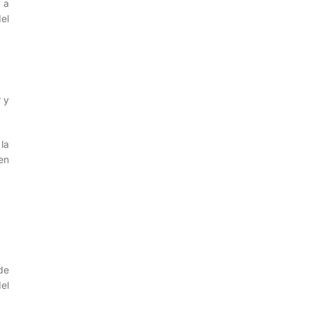
 a
el
 y
la
en
de
el