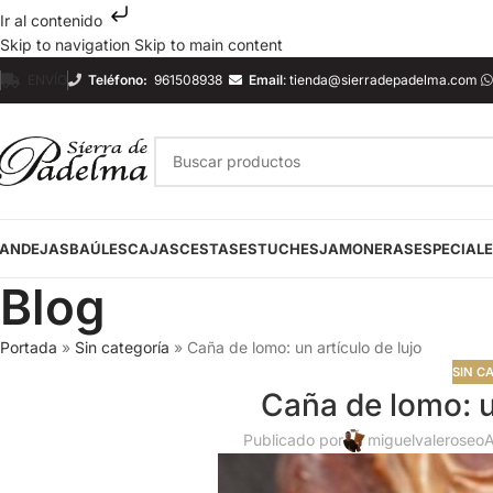
Ir al contenido
Skip to navigation
Skip to main content
ENVÍO
Teléfono:
961508938
Email
:
tienda@sierradepadelma.com
ANDEJAS
BAÚLES
CAJAS
CESTAS
ESTUCHES
JAMONERAS
ESPECIAL
Blog
Portada
»
Sin categoría
»
Caña de lomo: un artículo de lujo
SIN C
Caña de lomo: un
Publicado por
miguelvaleroseo
A