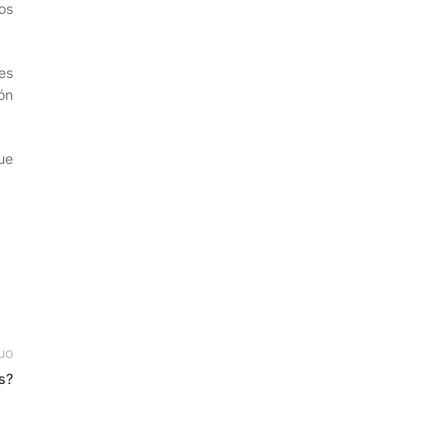
os
 es
ón
ue
uo
s?