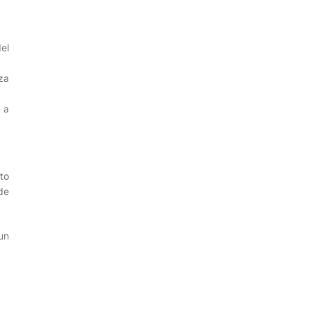
el
za
 a
to
de
un