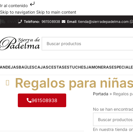
Ir al contenido
Skip to navigation
Skip to main content
ENVÍO
Teléfono:
961508938
Email
:
tienda@sierradepadelma.com
ANDEJAS
BAÚLES
CAJAS
CESTAS
ESTUCHES
JAMONERAS
ESPECIAL
Regalos para niña
Portada
»
Regalos p
961508938
No se han encontrad
En nuestra tienda o