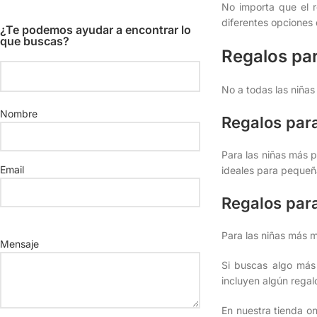
No importa que el r
diferentes opciones 
¿Te podemos ayudar a encontrar lo
que buscas?
Regalos pa
No a todas las niñas
Nombre
Regalos par
Para las niñas más 
Email
ideales para pequeñ
Regalos par
Por
Para las niñas más m
favor,
Mensaje
deja
Si buscas algo más 
este
incluyen algún regal
campo
vacío.
En nuestra tienda on