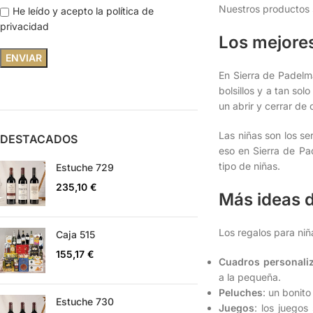
Nuestros productos s
He leído y acepto la política de
privacidad
Los mejores
En Sierra de Padelm
bolsillos y a tan sol
un abrir y cerrar de
Las niñas son los s
DESTACADOS
eso en Sierra de Pa
tipo de niñas.
Estuche 729
235,10
€
Más ideas d
Los regalos para niñ
Caja 515
155,17
€
Cuadros personali
a la pequeña.
Peluches
: un bonit
Estuche 730
Juegos
: los juegos