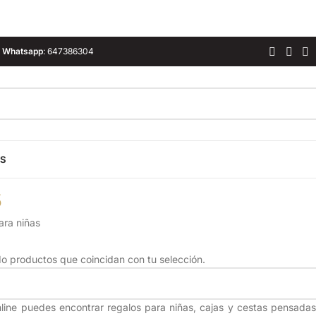
Whatsapp
:
647386304
ES
s
ara niñas
o productos que coincidan con tu selección.
nline puedes encontrar regalos para niñas, cajas y cestas pensada