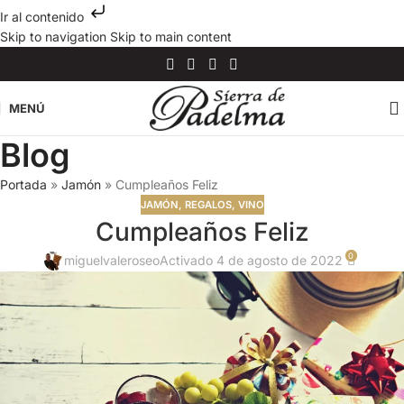
Ir al contenido
Skip to navigation
Skip to main content
MENÚ
Blog
Portada
»
Jamón
»
Cumpleaños Feliz
JAMÓN
,
REGALOS
,
VINO
Cumpleaños Feliz
0
miguelvaleroseo
Activado 4 de agosto de 2022