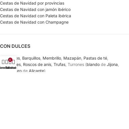
Cestas de Navidad por provincias
Cestas de Navidad con jamón ibérico
Cestas de Navidad con Paleta ibérica
Cestas de Navidad con Champagne
CON DULCES
Bombones
,
Barquillos
,
Membrillo
,
Mazapán
,
Pastas de té
,
0
Polvorones
,
Roscos de anís
,
Trufas
, Turrones (
blando
de
Jijona
,
arra Lateral
ienda
Carrito
Mi cuenta
Yema
,
duro
de
Alicante
)
CON LICORES
Licores,
Brandy
,
Ron
,
Vermouth
,
Vodka
,
Whisky
CON CONSERVAS